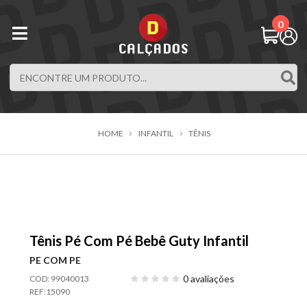
0
HOME
INFANTIL
TÊNIS
Tênis Pé Com Pé Bebê Guty Infantil
PE COM PE
0 avaliações
COD: 99040013
REF:
15090