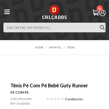
0
HOME
INFANTIL
TÊNIS
Tênis Pé Com Pé Bebê Guty Runner
PE COM PE
0 avaliações
COD: 99111585
REF:
15102050