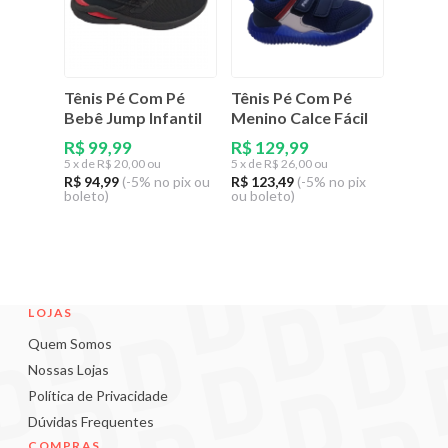
Tênis Pé Com Pé
Tênis Pé Com Pé
Bebê Jump Infantil
Menino Calce Fácil
R$ 99,99
R$ 129,99
5
x de
R$ 20,00 ou
5
x de
R$ 26,00 ou
R$ 94,99
(-5% no pix ou
R$ 123,49
(-5% no pix
boleto)
ou boleto)
LOJAS
Quem Somos
Nossas Lojas
Política de Privacidade
Dúvidas Frequentes
COMPRAS