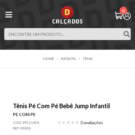
0
HOME
INFANTIL
TÊNIS
Tênis Pé Com Pé Bebê Jump Infantil
PE COM PE
0 avaliações
COD: 99111456
REF:
93003