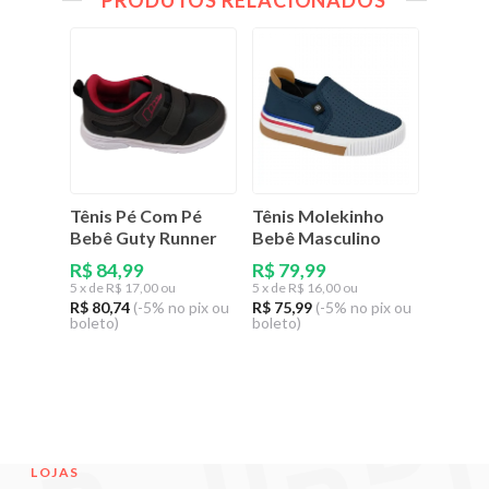
PRODUTOS RELACIONADOS
Tênis Pé Com Pé
Tênis Molekinho
Tênis 
Bebê Guty Runner
Bebê Masculino
Infant
Fácil
R$ 84,99
R$ 79,99
5
x de
R$ 17,00 ou
5
x de
R$ 16,00 ou
R$ 89
R$ 80,74
(-5% no pix ou
R$ 75,99
(-5% no pix ou
5
x de
R$
boleto)
boleto)
R$ 85,4
boleto)
LOJAS