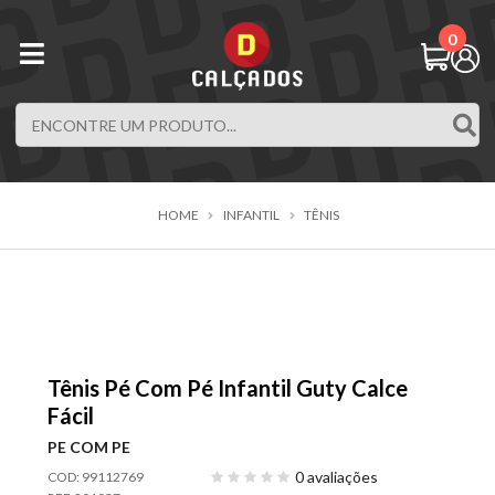
0
HOME
INFANTIL
TÊNIS
Tênis Pé Com Pé Infantil Guty Calce
Fácil
PE COM PE
0 avaliações
COD: 99112769