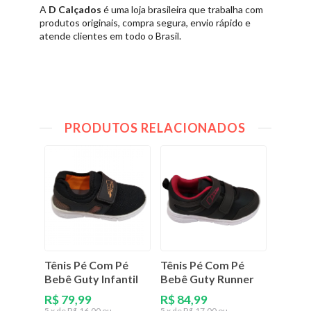
A
D Calçados
é uma loja brasileira que trabalha com
produtos originais, compra segura, envio rápido e
atende clientes em todo o Brasil.
PRODUTOS RELACIONADOS
Tênis Pé Com Pé
Tênis Pé Com Pé
Tênis 
Bebê Guty Infantil
Bebê Guty Runner
Bebê 
R$ 79,99
R$ 84,99
R$ 79
5
x de
R$ 16,00 ou
5
x de
R$ 17,00 ou
5
x de
R$