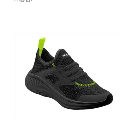
REF:
801037