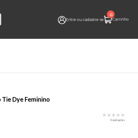
0
Carrinho
Entre ou cadastre-se
o Tie Dye Feminino
0 avaliações