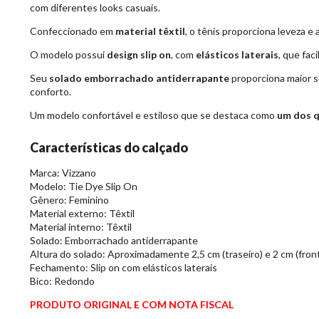
com diferentes looks casuais.
Confeccionado em
material têxtil
, o tênis proporciona leveza e
O modelo possui
design slip on
, com
elásticos laterais
, que fac
Seu
solado emborrachado antiderrapante
proporciona maior s
conforto.
Um modelo confortável e estiloso que se destaca como
um dos q
Características do calçado
Marca: Vizzano
Modelo: Tie Dye Slip On
Gênero: Feminino
Material externo: Têxtil
Material interno: Têxtil
Solado: Emborrachado antiderrapante
Altura do solado: Aproximadamente 2,5 cm (traseiro) e 2 cm (front
Fechamento: Slip on com elásticos laterais
Bico: Redondo
PRODUTO ORIGINAL E COM NOTA FISCAL