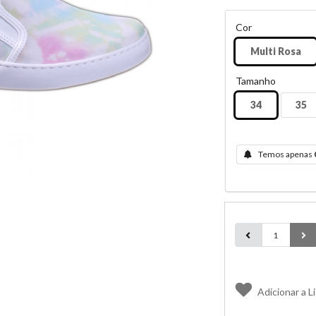
Cor
Multi Rosa
Tamanho
34
35
Temos apenas
Adicionar a L