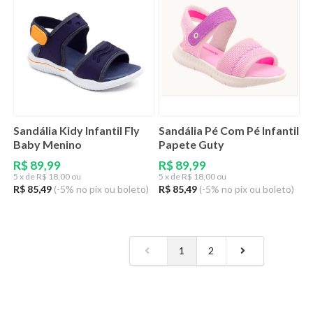
Sandália Kidy Infantil Fly
Sandália Pé Com Pé Infantil
Baby Menino
Papete Guty
R$ 89,99
R$ 89,99
5
x de
R$ 18,00 ou
5
x de
R$ 18,00 ou
R$ 85,49
(-5% no pix ou boleto)
R$ 85,49
(-5% no pix ou boleto)
1
2