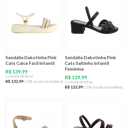
Sandália Dakotinha Pink
Sandália Dakotinha Pink
Cats Calce Fácil Infantil
Cats Saltinho Infantil
Feminina
R$ 139,99
5
x de
R$ 28,00 ou
R$ 139,99
R$ 132,99
(-5% no pix ou boleto)
5
x de
R$ 28,00 ou
R$ 132,99
(-5% no pix ou boleto)