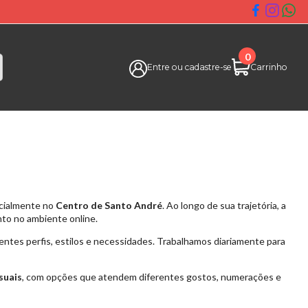
0
Carrinho
Entre ou cadastre-se
ecialmente no
Centro de Santo André
. Ao longo de sua trajetória, a
anto no ambiente online.
entes perfis, estilos e necessidades. Trabalhamos diariamente para
asuais
, com opções que atendem diferentes gostos, numerações e