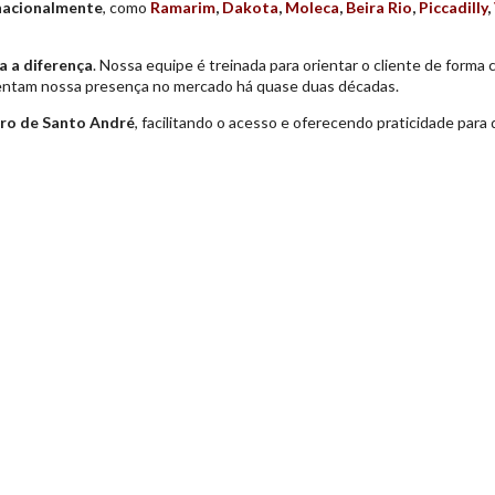
nacionalmente
, como
Ramarim
,
Dakota
,
Moleca
,
Beira Rio
,
Piccadilly
,
 a diferença
. Nossa equipe é treinada para orientar o cliente de form
stentam nossa presença no mercado há quase duas décadas.
ntro de Santo André
, facilitando o acesso e oferecendo praticidade par