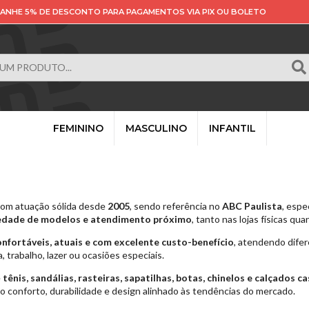
ANHE 5% DE DESCONTO PARA PAGAMENTOS VIA PIX OU BOLETO
FEMININO
MASCULINO
INFANTIL
com atuação sólida desde
2005
, sendo referência no
ABC Paulista
, esp
iedade de modelos e atendimento próximo
, tanto nas lojas físicas qu
nfortáveis, atuais e com excelente custo-benefício
, atendendo difer
a, trabalho, lazer ou ocasiões especiais.
e
tênis, sandálias, rasteiras, sapatilhas, botas, chinelos e calçados c
do conforto, durabilidade e design alinhado às tendências do mercado.