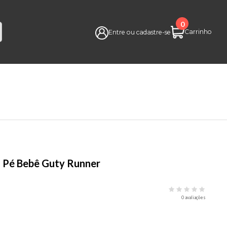
0
Carrinho
Entre ou cadastre-se
 Pé Bebê Guty Runner
0 avaliações