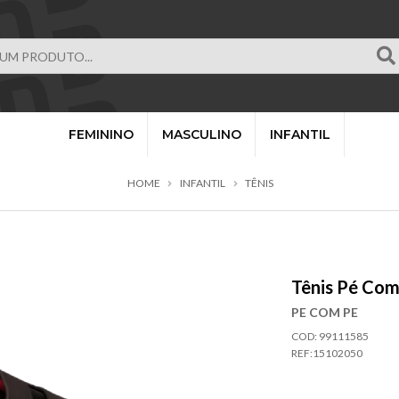
FEMININO
MASCULINO
INFANTIL
HOME
INFANTIL
TÊNIS
Tênis Pé Com
PE COM PE
COD: 99111585
REF:
15102050