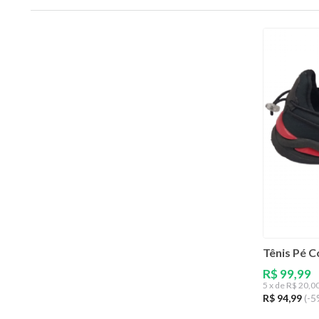
Tênis Pé C
R$ 99,99
5
x de
R$ 20,0
R$ 94,99
(-5