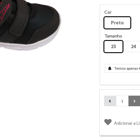
Cor
Preto
Tamanho
23
24
Temos apenas
Adicionar a L