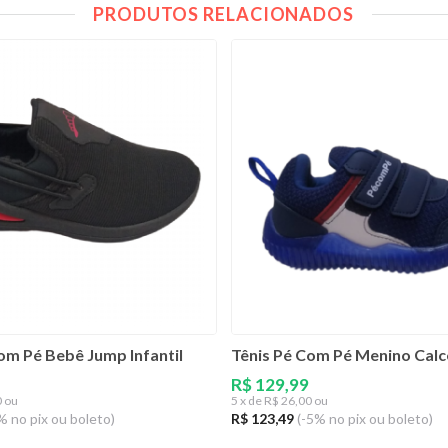
PRODUTOS RELACIONADOS
om Pé Bebê Jump Infantil
Tênis Pé Com Pé Menino Calce
R$ 129,99
0 ou
5
x de
R$ 26,00 ou
% no pix ou boleto)
R$ 123,49
(-5% no pix ou boleto)