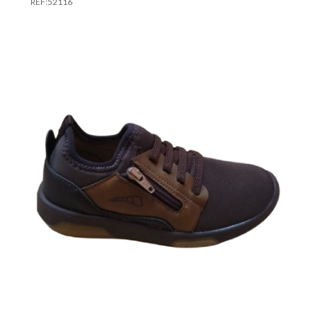
REF:
52116