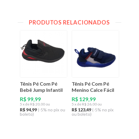
PRODUTOS RELACIONADOS
Tênis Pé Com Pé
Tênis Pé Com Pé
Bebê Jump Infantil
Menino Calce Fácil
R$ 99,99
R$ 129,99
5
x de
R$ 20,00 ou
5
x de
R$ 26,00 ou
R$ 94,99
(-5% no pix ou
R$ 123,49
(-5% no pix
boleto)
ou boleto)