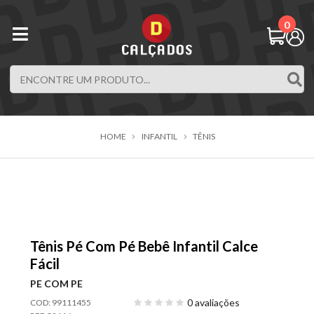
0
HOME
INFANTIL
TÊNIS
Tênis Pé Com Pé Bebê Infantil Calce
Fácil
PE COM PE
0 avaliações
COD: 99111455