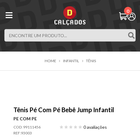
0
HOME
INFANTIL
TÊNIS
Tênis Pé Com Pé Bebê Jump Infantil
PE COM PE
0 avaliações
COD: 99111456
REF:
93003