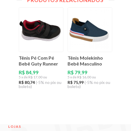
PRODUTOS RELACIONADOS
Tênis Pé Com Pé
Tênis Molekinho
Tênis 
Bebê Guty Runner
Bebê Masculino
Infant
Fácil
R$ 84,99
R$ 79,99
5
x de
R$ 17,00 ou
5
x de
R$ 16,00 ou
R$ 89
R$ 80,74
(-5% no pix ou
R$ 75,99
(-5% no pix ou
5
x de
R$
boleto)
boleto)
R$ 85,4
boleto)
LOJAS