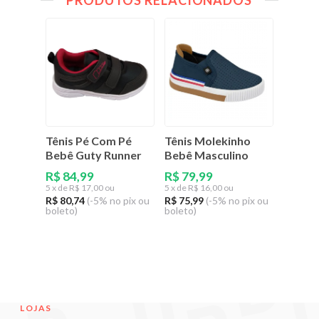
PRODUTOS RELACIONADOS
Tênis Pé Com Pé
Tênis Molekinho
Tênis 
Bebê Guty Runner
Bebê Masculino
Infant
Fácil
R$ 84,99
R$ 79,99
5
x de
R$ 17,00 ou
5
x de
R$ 16,00 ou
R$ 89
R$ 80,74
(-5% no pix ou
R$ 75,99
(-5% no pix ou
5
x de
R$
boleto)
boleto)
R$ 85,4
boleto)
LOJAS