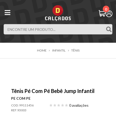
0
HOME
INFANTIL
TÊNIS
Tênis Pé Com Pé Bebê Jump Infantil
PE COM PE
0 avaliações
COD: 99111456
REF:
93003